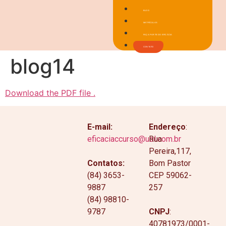
BLOG
MATRÍCULAS
FAÇA PARTE DO EFICÁCIA
CONTATO
blog14
Download the PDF file .
E-mail:
Endereço
:
eficaciaccurso@uol.com.br
Rua
Pereira,117,
Contatos:
Bom Pastor
(84) 3653-
CEP 59062-
9887
257
(84) 98810-
9787
CNPJ
:
40781973/0001-