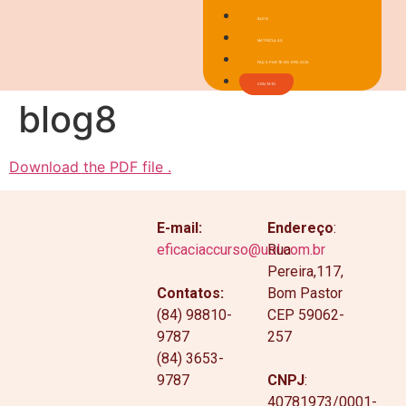
BLOG
MATRÍCULAS
FAÇA PARTE DO EFICÁCIA
CONTATO
blog8
Download the PDF file .
E-mail:
Endereço
:
eficaciaccurso@uol.com.br
Rua
Pereira,117,
Contatos:
Bom Pastor
(84) 98810-
CEP 59062-
9787
257
(84) 3653-
9787
CNPJ
:
40781973/0001-