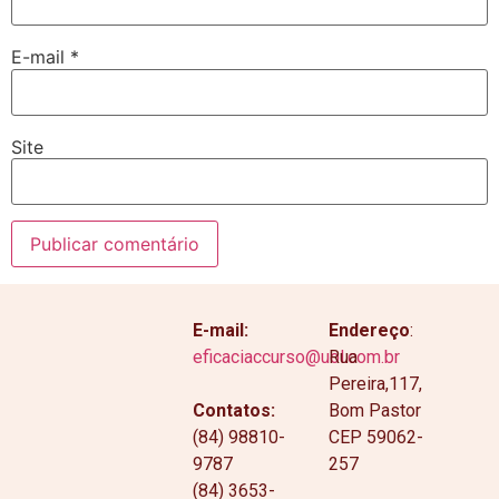
E-mail
*
Site
E-mail:
Endereço
:
eficaciaccurso@uol.com.br
Rua
Pereira,117,
Contatos:
Bom Pastor
(84) 98810-
CEP 59062-
9787
257
(84) 3653-