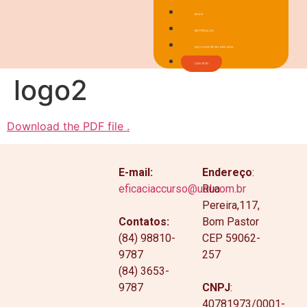
BLOG
MATRÍCULAS
FAÇA PARTE DO EFICÁCIA
CONTATO
logo2
Download the PDF file .
E-mail:
Endereço
:
eficaciaccurso@uol.com.br
Rua
Pereira,117,
Contatos:
Bom Pastor
(84) 98810-
CEP 59062-
9787
257
(84) 3653-
9787
CNPJ
:
40781973/0001-