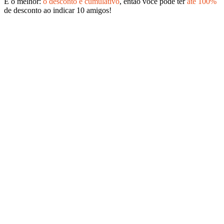
E o melhor:
o desconto é cumulativo
, então você pode ter
até 100%
de desconto ao indicar 10 amigos!