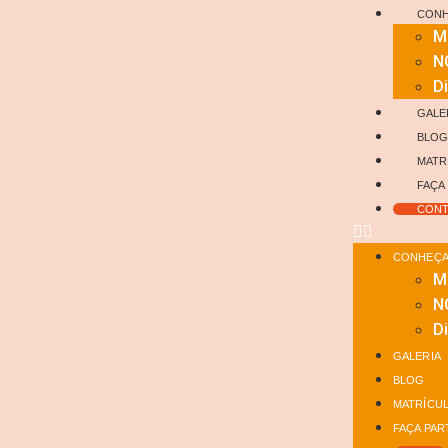
CONH
M
N
Di
GALE
BLO
MATR
FAÇA
CONT
CONHEÇA 
M
N
Di
GALERIA
BLOG
MATRÍCU
FAÇA PAR