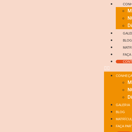
CONH
M
N
Di
GALE
BLO
MATR
FAÇA
CONT
CONHEÇA 
M
N
Di
GALERIA
BLOG
MATRÍCU
FAÇA PAR