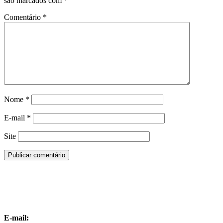
são marcados com
*
Comentário
*
Nome
*
E-mail
*
Site
E-mail: