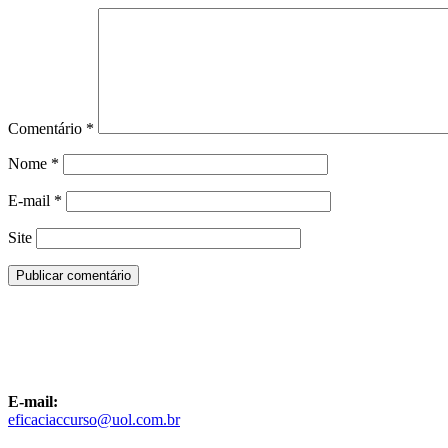
Comentário
*
Nome
*
E-mail
*
Site
E-mail:
eficaciaccurso@uol.com.br