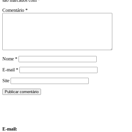
são marcados com
*
Comentário
*
Nome
*
E-mail
*
Site
E-mail: