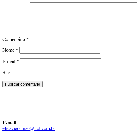
Comentário
*
Nome
*
E-mail
*
Site
E-mail:
eficaciaccurso@uol.com.br