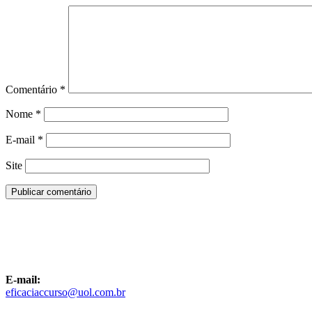
Comentário
*
Nome
*
E-mail
*
Site
E-mail:
eficaciaccurso@uol.com.br