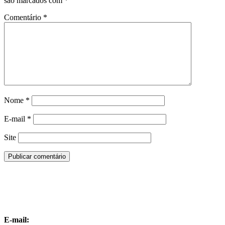
são marcados com
*
Comentário
*
Nome
*
E-mail
*
Site
E-mail: