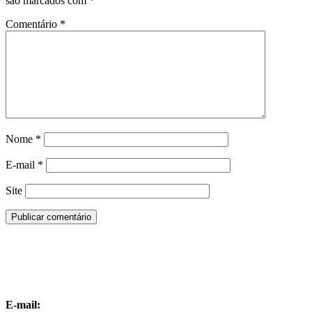
são marcados com
*
Comentário
*
Nome
*
E-mail
*
Site
E-mail: