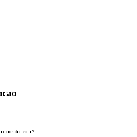
acao
ão marcados com
*