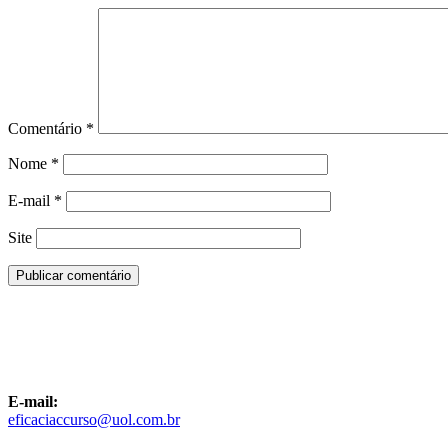
Comentário
*
Nome
*
E-mail
*
Site
E-mail:
eficaciaccurso@uol.com.br