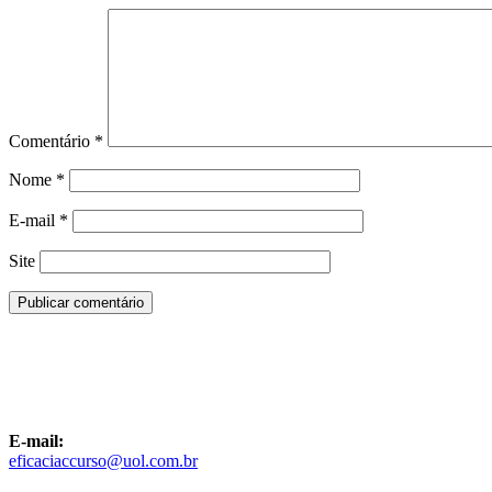
Comentário
*
Nome
*
E-mail
*
Site
E-mail:
eficaciaccurso@uol.com.br