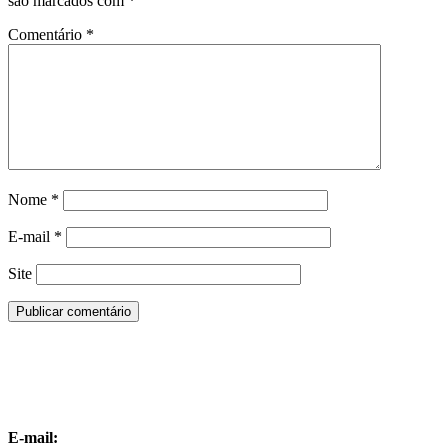
são marcados com
*
Comentário
*
Nome
*
E-mail
*
Site
E-mail: