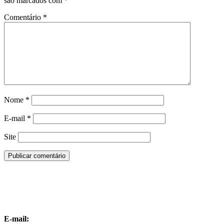
são marcados com
*
Comentário
*
Nome
*
E-mail
*
Site
E-mail: