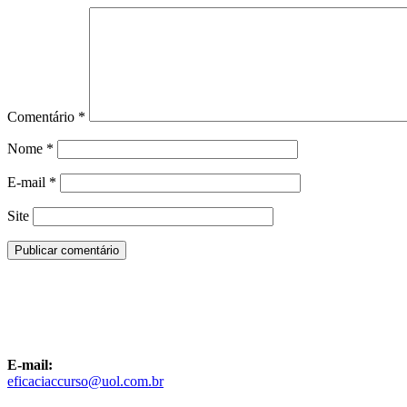
Comentário
*
Nome
*
E-mail
*
Site
E-mail:
eficaciaccurso@uol.com.br