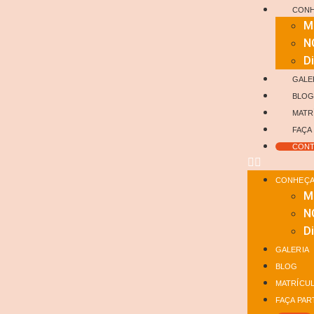
CONH
M
N
Di
GALE
BLO
MATR
FAÇA
CONT
CONHEÇA 
M
N
Di
GALERIA
BLOG
MATRÍCU
FAÇA PAR